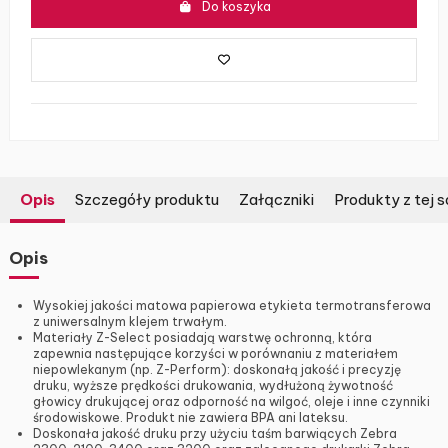
Do koszyka
Opis
Szczegóły produktu
Załączniki
Produkty z tej s
Opis
Wysokiej jakości matowa papierowa etykieta termotransferowa
z uniwersalnym klejem trwałym.
Materiały Z-Select posiadają warstwę ochronną, która
zapewnia następujące korzyści w porównaniu z materiałem
niepowlekanym (np. Z-Perform): doskonałą jakość i precyzję
druku, wyższe prędkości drukowania, wydłużoną żywotność
głowicy drukującej oraz odporność na wilgoć, oleje i inne czynniki
środowiskowe. Produkt nie zawiera BPA ani lateksu.
Doskonała jakość druku przy użyciu taśm barwiących Zebra