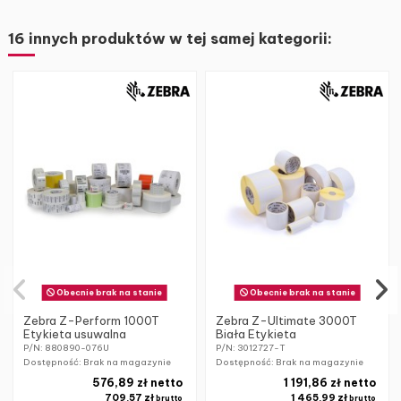
16 innych produktów w tej samej kategorii:
Obecnie brak na stanie
Obecnie brak na stanie
Zebra Z-Perform 1000T
Zebra Z-Ultimate 3000T
Etykieta usuwalna
Biała Etykieta
P/N: 880890-076U
P/N: 3012727-T
Dostępność: Brak na magazynie
Dostępność: Brak na magazynie
576,89 zł netto
1 191,86 zł netto
709,57 zł
1 465,99 zł
brutto
brutto