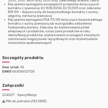
2300, 2100, 3400 oraz 3200 oraz zalecanego drukarki Zebra.
Klej spełnia wymagania europejskich przepisów dotyczących
kontaktu z żywnością: EC 1935/2004, EU 10/2011 oraz zalecenia
BfR XIV – dopuszczony do bezpośredniego kontaktu z suchą i
wilgotną, nietłustą żywnością.
Klej spełnia wymagania FDA 175.105 dotyczące bezpośredniego
kontaktu z suchą żywnością lub w przypadku oddzielenia
funkcjonalną barierą. Zalecany do etykietowania półek
sklepowych i produktów, oznaczania produktów w toku,
identyfikacji produktów, etykietowania w usługach sterylnych,
zastosowań magazynowo-wysyłkowych oraz etykietowania
materiałów opakowaniowych.
Szczegóły produktu
Ilość sztuk:
56
EAN13
663056027126
Załączniki
GC420T - Specyfikacja
Pliki do pobrania (133.32KB)