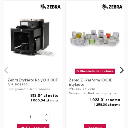
Obecnie brak na stanie
Zebra Etykieta PolyO 3100T
Zebra Z-Perform 1000D
Etykieta
P/N: 3008835
P/N: 880187-031D
Dostępność:
2-5 dni robocze
Dostępność: Brak na magazynie
813,04 zł netto
1 023,01 zł netto
1 000,04 zł
brutto
1 258,30 zł
brutto