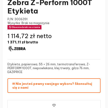
Zebra Z-Perform 1000T
Etykieta
P/N:
3006391
Wysyłka: Brak na magazynie
Obecnie brak na stanie
1 114,72 zł netto
1 371,11 zł
brutto
Etykieta, papierowa, 55 × 26 mm, termotransferowa, Z-
PERFORM 1000T, niepowlekana, klej trwały, gilza 76 mm,
EAZIPRICE
✉ Nie jesteś pewny swojego wyboru? Skonsultuj
się z nami