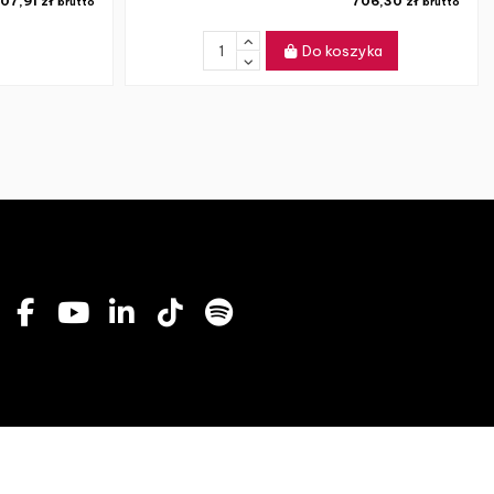
07,91 zł
706,30 zł
brutto
brutto
Do koszyka