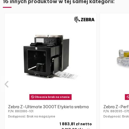
16 innych produktów w tej samej kategorii:
Obecnie brak na stanie
Zebra Z-Ultimate 3000T Etykieta srebrna
Zebra Z-Perf
P/N: 880386-101
P/N: 880595-07
Dostępność: Brak na magazynie
Dostępność: Bra
1 883,81 zł netto