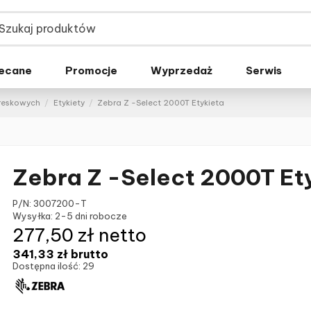
ecane
Promocje
Wyprzedaż
Serwis
kreskowych
Etykiety
Zebra Z -Select 2000T Etykieta
Zebra Z -Select 2000T Et
P/N:
3007200-T
Wysyłka:
2-5 dni robocze
277,50 zł netto
341,33 zł
brutto
Dostępna ilość:
29