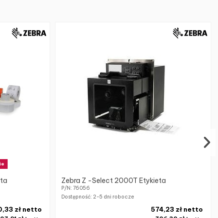
ie
eta
Zebra Z -Select 2000T Etykieta
P/N: 76056
Dostępność:
2-5 dni robocze
,33 zł netto
574,23 zł netto