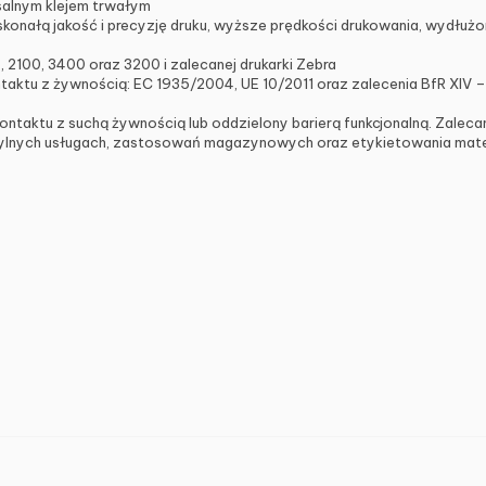
salnym klejem trwałym
onałą jakość i precyzję druku, wyższe prędkości drukowania, wydłuż
 2100, 3400 oraz 3200 i zalecanej drukarki Zebra
taktu z żywnością: EC 1935/2004, UE 10/2011 oraz zalecenia BfR XIV 
ontaktu z suchą żywnością lub oddzielony barierą funkcjonalną. Zale
sterylnych usługach, zastosowań magazynowych oraz etykietowania m