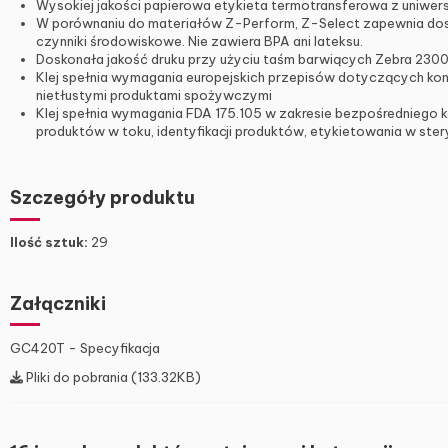
Wysokiej jakości papierowa etykieta termotransferowa z uniwer
W porównaniu do materiałów Z-Perform, Z-Select zapewnia dosk
czynniki środowiskowe. Nie zawiera BPA ani lateksu.
Doskonała jakość druku przy użyciu taśm barwiących Zebra 2300,
Klej spełnia wymagania europejskich przepisów dotyczących kon
nietłustymi produktami spożywczymi
Klej spełnia wymagania FDA 175.105 w zakresie bezpośredniego k
produktów w toku, identyfikacji produktów, etykietowania w 
Szczegóły produktu
Ilość sztuk:
29
Załączniki
GC420T - Specyfikacja
Pliki do pobrania (133.32KB)