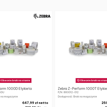
Obecnie brak na stanie
Obecnie brak na stan
orm 1000D Etykieta
Zebra Z-Perform 1000T Etyki
6DU
P/N: 880012-012
k na magazynie
Dostępność: Brak na magazynie
647,99 zł netto
250