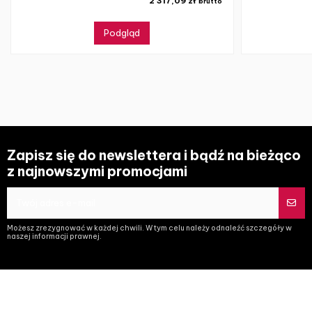
2 317,09 zł
brutto
Podgląd
Zapisz się do newslettera i bądź na bieżąco
z najnowszymi promocjami
Możesz zrezygnować w każdej chwili. W tym celu należy odnaleźć szczegóły w
naszej informacji prawnej.