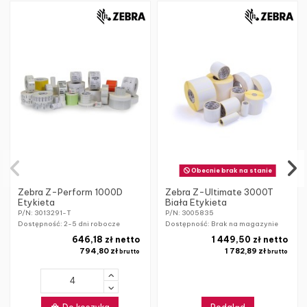
Obecnie brak na stanie
Zebra Z-Perform 1000D
Zebra Z-Ultimate 3000T
Etykieta
Biała Etykieta
P/N: 3013291-T
P/N: 3005835
Dostępność:
2-5 dni robocze
Dostępność: Brak na magazynie
646,18 zł netto
1 449,50 zł netto
794,80 zł
1 782,89 zł
brutto
brutto