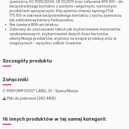
żywnością: EC 1935/2004, UE 10/2011 oraz zalecenie BfR XIV – do
bezpośredniego kontaktu z suchymi i wilgotnymi, nietłustymi
produktami spożywczymi. Klej spełnia również wymogi FDA
175.105 w zakresie bezpośredniego kontaktu z suchą żywnością
lub oddzielonej barierą funkcjonalną.
Nie zawiera BPA ani lateksu
Zalecany do zastosowań takich jak etykietowanie materiałów
opakowaniowych, etykietowanie dużych ilości kartonów,
identyfikacja produktów, etykiety na etapie produkcji oraz w
magazynach – wysyłka i odbiór towarów
Szczegóły produktu
Załączniki
Z-PERFORM 1000T LABEL 01 - Specyfikacja
Pliki do pobrania (282.41KB)
16 innych produktów w tej samej kategorii: