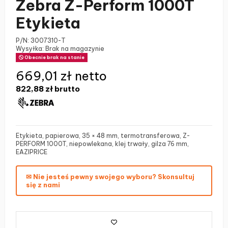
Zebra Z-Perform 1000T
Etykieta
P/N:
3007310-T
Wysyłka: Brak na magazynie
Obecnie brak na stanie
669,01 zł netto
822,88 zł
brutto
Etykieta, papierowa, 35 × 48 mm, termotransferowa, Z-
PERFORM 1000T, niepowlekana, klej trwały, gilza 76 mm,
EAZIPRICE
✉ Nie jesteś pewny swojego wyboru? Skonsultuj
się z nami