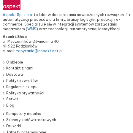
Aspekt Sp. z o.o.
to lider w dostarczaniu nowoczesnych rozwiązań IT i
automatyzacji procesów dla firm z branży logistyki, produkcji i e-
commerce. Specjalizuje się w integracji systemów zarządzania
magazynem (
WMS
) oraz technologii automatycznej identyfikacji.
Aspekt.Shop
ul. Męczenników Oświęcimia 40
41-922 Radzionków
e-mail:
zapytania@aspekt.net.pl
O sklepie
Kontakt z nami
Dostawa
Polityka zwrotów
Regulamin sklepu
Polityka prywatności
Serwis
Blog
Komputery mobilne
Skanery kodów kreskowych
Drukarki
Tablety przemysłowe