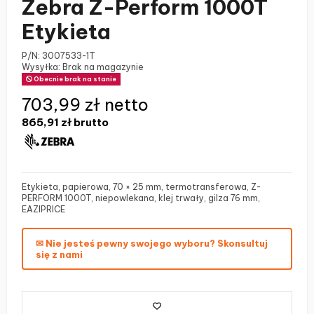
Zebra Z-Perform 1000T
Etykieta
P/N:
3007533-1T
Wysyłka: Brak na magazynie
Obecnie brak na stanie
703,99 zł netto
865,91 zł
brutto
Etykieta, papierowa, 70 × 25 mm, termotransferowa, Z-
PERFORM 1000T, niepowlekana, klej trwały, gilza 76 mm,
EAZIPRICE
✉ Nie jesteś pewny swojego wyboru? Skonsultuj
się z nami