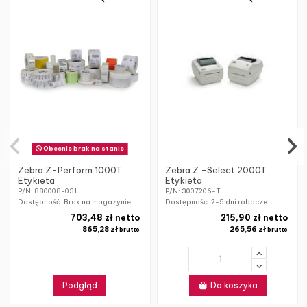
Obecnie brak na stanie
Zebra Z-Perform 1000T
Zebra Z -Select 2000T
Etykieta
Etykieta
P/N: 880008-031
P/N: 3007206-T
Dostępność: Brak na magazynie
Dostępność:
2-5 dni robocze
703,48 zł netto
215,90 zł netto
865,28 zł
265,56 zł
brutto
brutto
Podgląd
Do koszyka