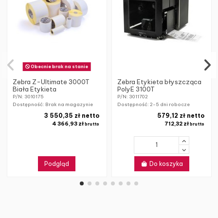
Obecnie brak na stanie
Zebra Z-Ultimate 3000T
Zebra Etykieta błyszcząca
Biała Etykieta
PolyE 3100T
P/N: 3010175
P/N: 3011702
Dostępność: Brak na magazynie
Dostępność:
2-5 dni robocze
3 550,35 zł netto
579,12 zł netto
4 366,93 zł
712,32 zł
brutto
brutto
Podgląd
Do koszyka