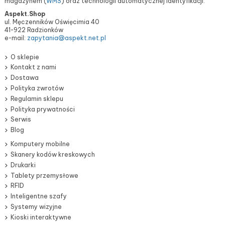
magazynem (
WMS
) oraz technologii automatycznej identyfikacji.
Aspekt.Shop
ul. Męczenników Oświęcimia 40
41-922 Radzionków
e-mail:
zapytania@aspekt.net.pl
O sklepie
Kontakt z nami
Dostawa
Polityka zwrotów
Regulamin sklepu
Polityka prywatności
Serwis
Blog
Komputery mobilne
Skanery kodów kreskowych
Drukarki
Tablety przemysłowe
RFID
Inteligentne szafy
Systemy wizyjne
Kioski interaktywne