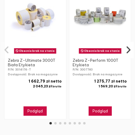
Obecnie brak na stanie
Obecnie brak na stanie
Zebra Z-Ultimate 3000T
Zebra Z-Perform 1000T
Biała Etykieta
Etykieta
P/N: 3014174-T
P/N: 3007740
Dostępność: Brak na magazynie
Dostępność: Brak na magazynie
1 662,79 zł netto
1 275,77 zł netto
2 045,23 zł
1 569,20 zł
brutto
brutto
Podgląd
Podgląd