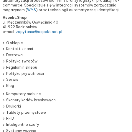
automatyzacji procesów dla firm z branży logistyki, produkcji i e-
commerce. Specjalizuje się w integracji systemów zarządzania
magazynem (
WMS
) oraz technologii automatycznej identyfikacji.
Aspekt.Shop
ul. Męczenników Oświęcimia 40
41-922 Radzionków
e-mail:
zapytania@aspekt.net.pl
O sklepie
Kontakt z nami
Dostawa
Polityka zwrotów
Regulamin sklepu
Polityka prywatności
Serwis
Blog
Komputery mobilne
Skanery kodów kreskowych
Drukarki
Tablety przemysłowe
RFID
Inteligentne szafy
Systemy wizyjne