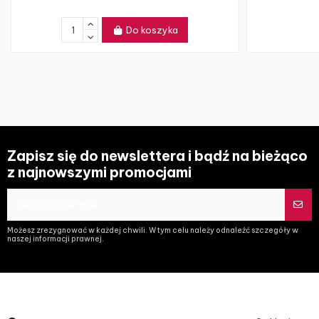
Do koszyka
Zapisz się do newslettera i bądź na bieżąco
z najnowszymi promocjami
Możesz zrezygnować w każdej chwili. W tym celu należy odnaleźć szczegóły w
naszej informacji prawnej.