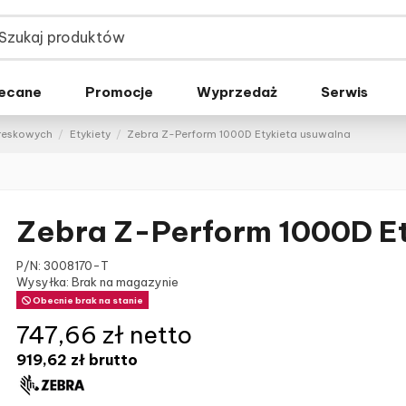
ecane
Promocje
Wyprzedaż
Serwis
kreskowych
Etykiety
Zebra Z-Perform 1000D Etykieta usuwalna
Zebra Z-Perform 1000D E
P/N:
3008170-T
Wysyłka: Brak na magazynie
Obecnie brak na stanie
747,66 zł netto
919,62 zł
brutto