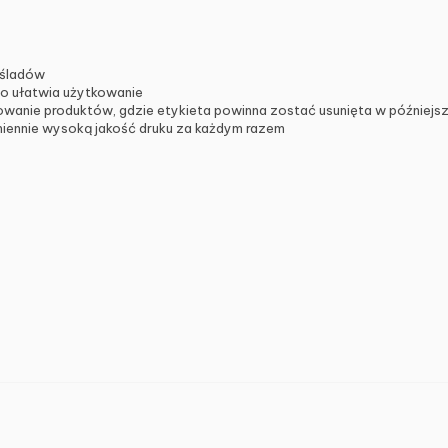
 śladów
co ułatwia użytkowanie
wanie produktów, gdzie etykieta powinna zostać usunięta w późniejs
miennie wysoką jakość druku za każdym razem