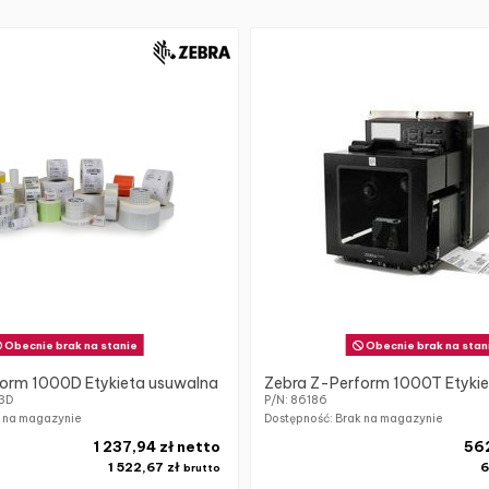
Obecnie brak na stanie
Obecnie brak na stan
orm 1000D Etykieta usuwalna
Zebra Z-Perform 1000T Etyki
3D
P/N: 86186
k na magazynie
Dostępność: Brak na magazynie
1 237,94 zł netto
562
1 522,67 zł
6
brutto