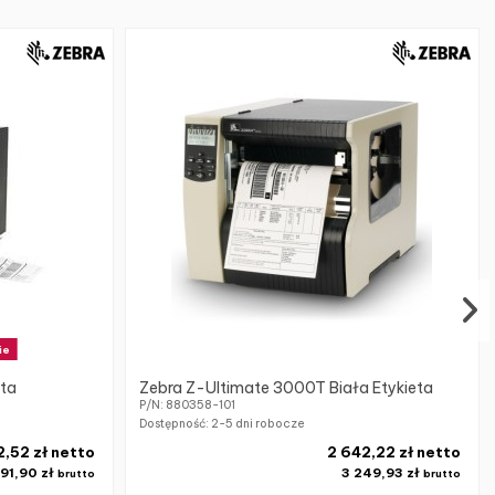
ie
eta
Zebra Z-Ultimate 3000T Biała Etykieta
P/N: 880358-101
Dostępność:
2-5 dni robocze
,52 zł netto
2 642,22 zł netto
91,90 zł
3 249,93 zł
brutto
brutto