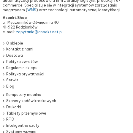
automatyzacji procesów dla firm z branży logistyki, produkcji i e-
commerce. Specjalizuje się w integracji systemów zarządzania
magazynem (
WMS
) oraz technologii automatycznej identyfikacji.
Aspekt.Shop
ul. Męczenników Oświęcimia 40
41-922 Radzionków
e-mail:
zapytania@aspekt.net.pl
O sklepie
Kontakt z nami
Dostawa
Polityka zwrotów
Regulamin sklepu
Polityka prywatności
Serwis
Blog
Komputery mobilne
Skanery kodów kreskowych
Drukarki
Tablety przemysłowe
RFID
Inteligentne szafy
Systemy wizyjne