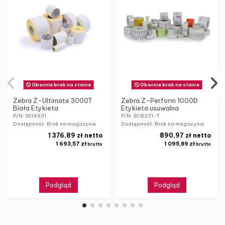
Obecnie brak na stanie
Obecnie brak na stanie
Zebra Z-Ultimate 3000T
Zebra Z-Perform 1000D
Biała Etykieta
Etykieta usuwalna
P/N: 3014631
P/N: 3010231-T
Dostępność: Brak na magazynie
Dostępność: Brak na magazynie
1 376,89 zł netto
890,97 zł netto
1 693,57 zł
1 095,89 zł
brutto
brutto
Podgląd
Podgląd