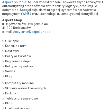
Aspekt Sp. z o.o.
to lider w dostarczaniu nowoczesnych rozwiązań IT i
automatyzacji procesów dla firm z branży logistyki, produkcji i e-
commerce. Specjalizuje się w integracji systemów zarządzania
magazynem (
WMS
) oraz technologii automatycznej identyfikacji.
Aspekt.Shop
ul. Męczenników Oświęcimia 40
41-922 Radzionków
e-mail:
zapytania@aspekt.net.pl
O sklepie
Kontakt z nami
Dostawa
Polityka zwrotów
Regulamin sklepu
Polityka prywatności
Serwis
Blog
Komputery mobilne
Skanery kodów kreskowych
Drukarki
Tablety przemysłowe
RFID
Inteligentne szafy