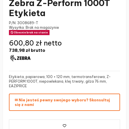
Zebra Z-Perform 1000T
Etykieta
P/N:
3008689-T
Wysyłka: Brak na magazynie
Obecnie brak na stanie
600,80 zł netto
738,98 zł
brutto
Etykieta, papierowa, 100 × 120 mm, termotransferowa, Z-
PERFORM 1000T, niepowlekana, klej trwały, gilza 76 mm,
EAZIPRICE
✉ Nie jesteś pewny swojego wyboru? Skonsultuj
się z nami