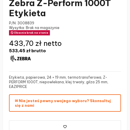
Zebra Z-Perform 1000T
Etykieta
P/N:
3008839
Wysyłka: Brak na magazynie
Obecnie brak na stanie
433,70 zł netto
533,45 zł
brutto
Etykieta, papierowa, 24 × 19 mm, termotransferowa, Z-
PERFORM 1000T, niepowlekana, klej trwały, gilza 25 mm,
EAZIPRICE
✉ Nie jesteś pewny swojego wyboru? Skonsultuj
się z nami