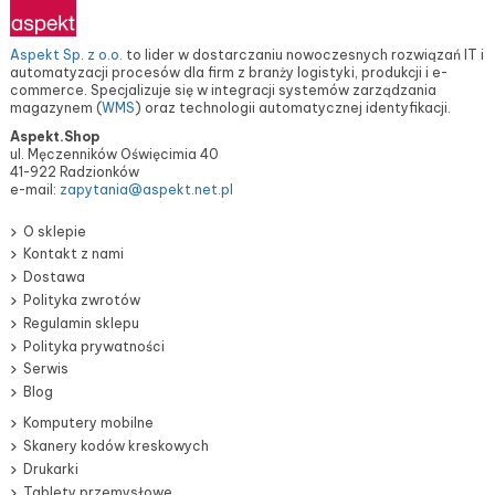
Aspekt Sp. z o.o.
to lider w dostarczaniu nowoczesnych rozwiązań IT i
automatyzacji procesów dla firm z branży logistyki, produkcji i e-
commerce. Specjalizuje się w integracji systemów zarządzania
magazynem (
WMS
) oraz technologii automatycznej identyfikacji.
Aspekt.Shop
ul. Męczenników Oświęcimia 40
41-922 Radzionków
e-mail:
zapytania@aspekt.net.pl
O sklepie
Kontakt z nami
Dostawa
Polityka zwrotów
Regulamin sklepu
Polityka prywatności
Serwis
Blog
Komputery mobilne
Skanery kodów kreskowych
Drukarki
Tablety przemysłowe