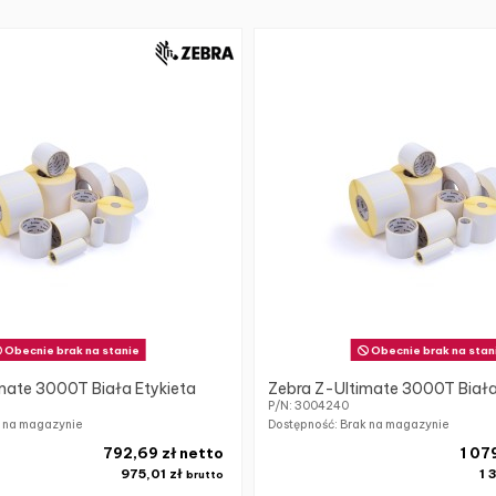
Obecnie brak na stanie
Obecnie brak na stan
mate 3000T Biała Etykieta
Zebra Z-Ultimate 3000T Biała
P/N: 3004240
k na magazynie
Dostępność: Brak na magazynie
792,69 zł netto
1 07
975,01 zł
1 
brutto