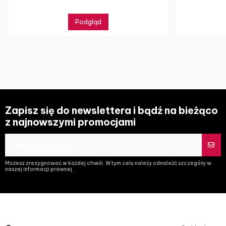
Podgląd
Zapisz się do newslettera i bądź na bieżąco
z najnowszymi promocjami
Możesz zrezygnować w każdej chwili. W tym celu należy odnaleźć szczegóły w
naszej informacji prawnej.