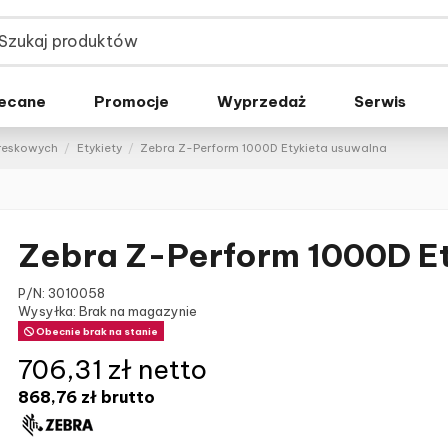
ecane
Promocje
Wyprzedaż
Serwis
kreskowych
Etykiety
Zebra Z-Perform 1000D Etykieta usuwalna
Zebra Z-Perform 1000D E
P/N:
3010058
Wysyłka: Brak na magazynie
Obecnie brak na stanie
706,31 zł netto
868,76 zł
brutto