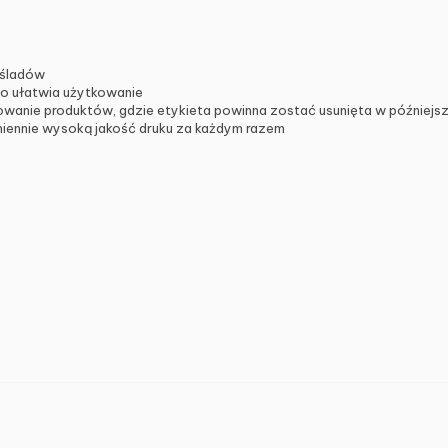
 śladów
co ułatwia użytkowanie
wanie produktów, gdzie etykieta powinna zostać usunięta w późniejs
miennie wysoką jakość druku za każdym razem