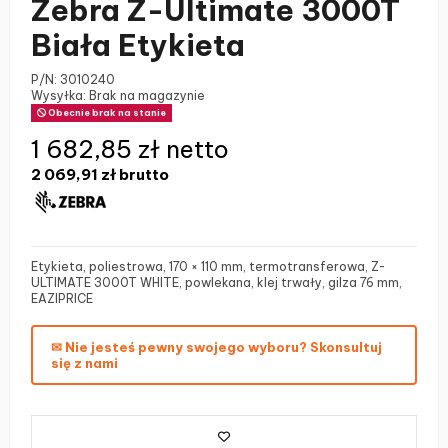
Zebra Z-Ultimate 3000T
Biała Etykieta
P/N:
3010240
Wysyłka: Brak na magazynie
Obecnie brak na stanie
1 682,85 zł netto
2 069,91 zł
brutto
Etykieta, poliestrowa, 170 × 110 mm, termotransferowa, Z-
ULTIMATE 3000T WHITE, powlekana, klej trwały, gilza 76 mm,
EAZIPRICE
✉ Nie jesteś pewny swojego wyboru? Skonsultuj
się z nami