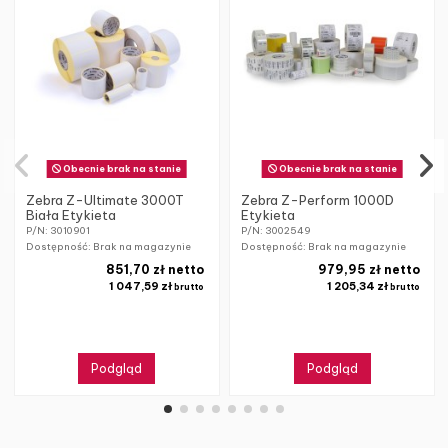
Obecnie brak na stanie
Obecnie brak na stanie
Zebra Z-Ultimate 3000T
Zebra Z-Perform 1000D
Biała Etykieta
Etykieta
P/N: 3010901
P/N: 3002549
Dostępność: Brak na magazynie
Dostępność: Brak na magazynie
851,70 zł netto
979,95 zł netto
1 047,59 zł
1 205,34 zł
brutto
brutto
Podgląd
Podgląd