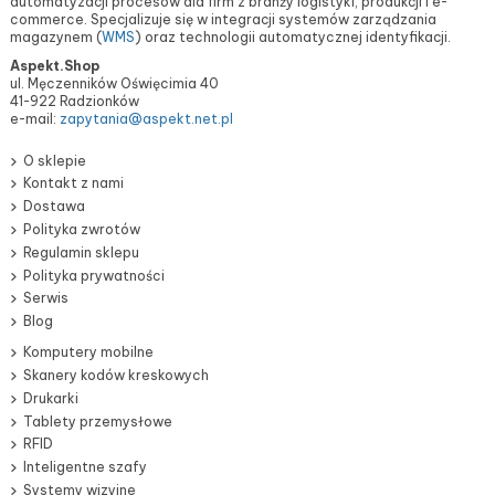
automatyzacji procesów dla firm z branży logistyki, produkcji i e-
commerce. Specjalizuje się w integracji systemów zarządzania
magazynem (
WMS
) oraz technologii automatycznej identyfikacji.
Aspekt.Shop
ul. Męczenników Oświęcimia 40
41-922 Radzionków
e-mail:
zapytania@aspekt.net.pl
O sklepie
Kontakt z nami
Dostawa
Polityka zwrotów
Regulamin sklepu
Polityka prywatności
Serwis
Blog
Komputery mobilne
Skanery kodów kreskowych
Drukarki
Tablety przemysłowe
RFID
Inteligentne szafy
Systemy wizyjne