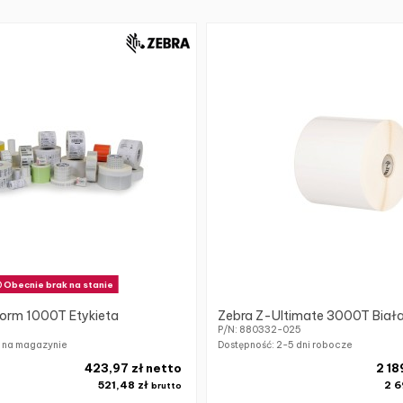
Obecnie brak na stanie
orm 1000T Etykieta
Zebra Z-Ultimate 3000T Biała
P/N: 880332-025
k na magazynie
Dostępność:
2-5 dni robocze
423,97 zł netto
2 18
521,48 zł
2 6
brutto