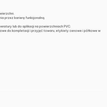
ierzchni.
a przez barierę funkcjonalną.
atury lub do aplikacji na powierzchniach PVC.
we do kompletacji i przyjęć towaru, etykiety cenowe i półkowe w