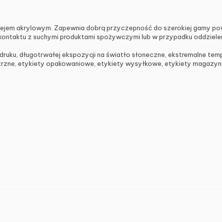
klejem akrylowym. Zapewnia dobrą przyczepność do szerokiej gamy pow
ontaktu z suchymi produktami spożywczymi lub w przypadku oddzieleni
ku, długotrwałej ekspozycji na światło słoneczne, ekstremalne temper
rzne, etykiety opakowaniowe, etykiety wysyłkowe, etykiety magazyno