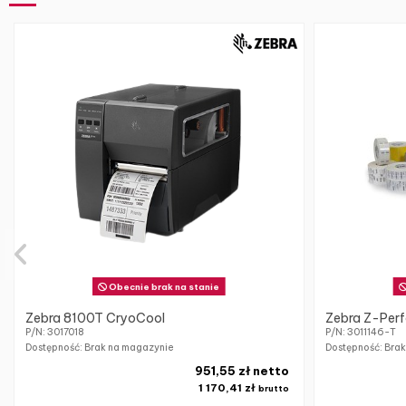
Obecnie brak na stanie
Zebra 8100T CryoCool
Zebra Z-Perf
P/N: 3017018
P/N: 3011146-T
Dostępność: Brak na magazynie
Dostępność: Bra
951,55 zł netto
1 170,41 zł
brutto