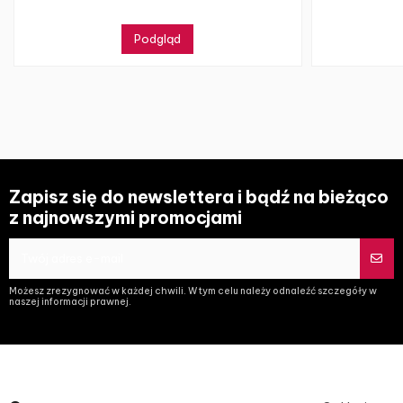
Podgląd
Zapisz się do newslettera i bądź na bieżąco
z najnowszymi promocjami
Możesz zrezygnować w każdej chwili. W tym celu należy odnaleźć szczegóły w
naszej informacji prawnej.