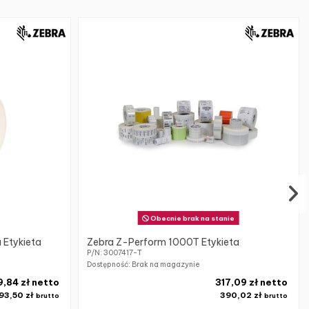
Obecnie brak na stanie
 Etykieta
Zebra Z-Perform 1000T Etykieta
P/N: 3007417-T
Dostępność: Brak na magazynie
9,84 zł netto
317,09 zł netto
93,50 zł
390,02 zł
brutto
brutto