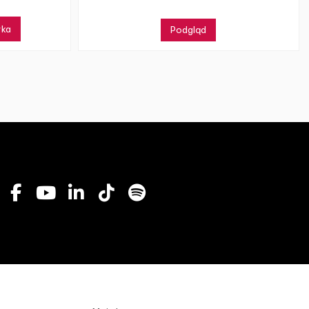
yka
Podgląd