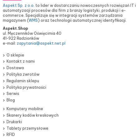
Aspekt Sp. z o.o.
to lider w dostarczaniu nowoczesnych rozwiązań IT i
automatyzacji procesów dla firm z branży logistyki, produkcji i e-
commerce. Specjalizuje się w integracji systemów zarządzania
magazynem (
WMS
) oraz technologii automatycznej identyfikacji.
Aspekt.Shop
ul. Męczenników Oświęcimia 40
41-922 Radzionków
e-mail:
zapytania@aspekt.net.pl
O sklepie
Kontakt z nami
Dostawa
Polityka zwrotów
Regulamin sklepu
Polityka prywatności
Serwis
Blog
Komputery mobilne
Skanery kodów kreskowych
Drukarki
Tablety przemysłowe
RFID