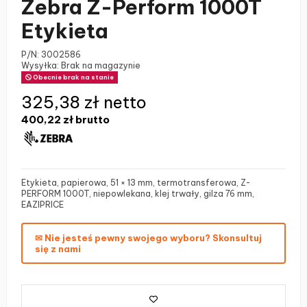
Zebra Z-Perform 1000T
Etykieta
P/N:
3002586
Wysyłka: Brak na magazynie
Obecnie brak na stanie
325,38 zł netto
400,22 zł
brutto
Etykieta, papierowa, 51 × 13 mm, termotransferowa, Z-
PERFORM 1000T, niepowlekana, klej trwały, gilza 76 mm,
EAZIPRICE
✉ Nie jesteś pewny swojego wyboru? Skonsultuj
się z nami