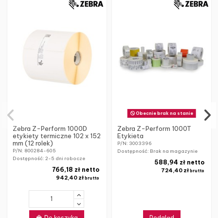
Obecnie brak na stanie
Zebra Z-Perform 1000D
Zebra Z-Perform 1000T
etykiety termiczne 102 x 152
Etykieta
mm (12 rolek)
P/N: 3003396
P/N: 800284-605
Dostępność: Brak na magazynie
Dostępność:
2-5 dni robocze
588,94 zł netto
766,18 zł netto
724,40 zł
brutto
942,40 zł
brutto
Do koszyka
Podgląd