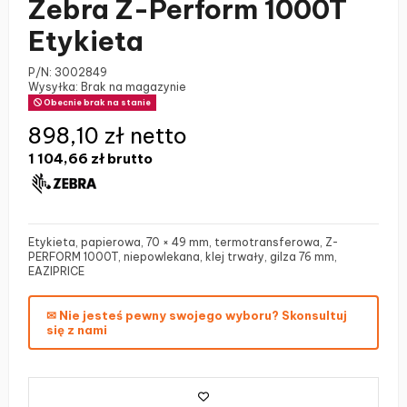
Zebra Z-Perform 1000T
Etykieta
P/N:
3002849
Wysyłka: Brak na magazynie
Obecnie brak na stanie
898,10 zł netto
1 104,66 zł
brutto
Etykieta, papierowa, 70 × 49 mm, termotransferowa, Z-
PERFORM 1000T, niepowlekana, klej trwały, gilza 76 mm,
EAZIPRICE
✉ Nie jesteś pewny swojego wyboru? Skonsultuj
się z nami