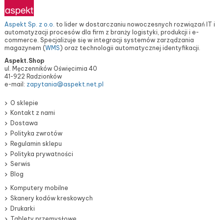
Aspekt Sp. z o.o.
to lider w dostarczaniu nowoczesnych rozwiązań IT i
automatyzacji procesów dla firm z branży logistyki, produkcji i e-
commerce. Specjalizuje się w integracji systemów zarządzania
magazynem (
WMS
) oraz technologii automatycznej identyfikacji.
Aspekt.Shop
ul. Męczenników Oświęcimia 40
41-922 Radzionków
e-mail:
zapytania@aspekt.net.pl
O sklepie
Kontakt z nami
Dostawa
Polityka zwrotów
Regulamin sklepu
Polityka prywatności
Serwis
Blog
Komputery mobilne
Skanery kodów kreskowych
Drukarki
Tablety przemysłowe