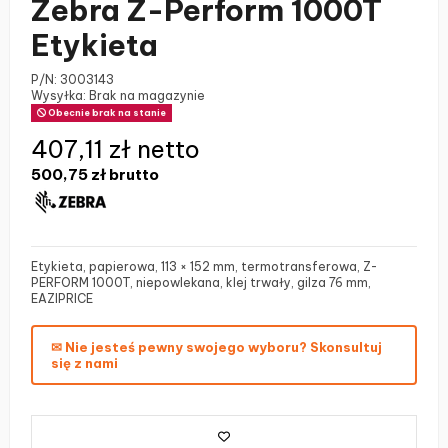
Zebra Z-Perform 1000T
Etykieta
P/N:
3003143
Wysyłka: Brak na magazynie
Obecnie brak na stanie
407,11 zł netto
500,75 zł
brutto
Etykieta, papierowa, 113 × 152 mm, termotransferowa, Z-
PERFORM 1000T, niepowlekana, klej trwały, gilza 76 mm,
EAZIPRICE
✉ Nie jesteś pewny swojego wyboru? Skonsultuj
się z nami