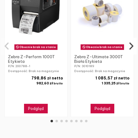
Obecnie brak na stanie
Obecnie brak na stanie
Zebra Z-Perform 1000T
Zebra Z-Ultimate 3000T
Etykieta
Biała Etykieta
P/N: 200788-1
P/N: 3010189
Dostępność: Brak na magazynie
Dostępność: Brak na magazynie
798,86 zł netto
1 085,57 zł netto
982,60 zł
1 335,25 zł
brutto
brutto
Podgląd
Podgląd