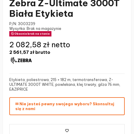
Zebra Z-Ultimate 3000T
Biała Etykieta
P/N:
3003239
Wysyłka: Brak na magazynie
Obecnie brak na stanie
2 082,58 zł netto
2 561,57 zł
brutto
Etykieta, poliestrowa, 215 × 182 m, termotransferowa, Z-
ULTIMATE 3000T WHITE, powlekana, klej trwały, gilza 76 mm,
EAZIPRICE
✉ Nie jesteś pewny swojego wyboru? Skonsultuj
się z nami