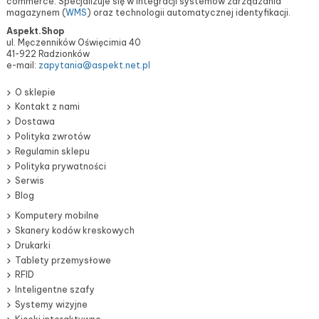
commerce. Specjalizuje się w integracji systemów zarządzania
magazynem (
WMS
) oraz technologii automatycznej identyfikacji.
Aspekt.Shop
ul. Męczenników Oświęcimia 40
41-922 Radzionków
e-mail:
zapytania@aspekt.net.pl
O sklepie
Kontakt z nami
Dostawa
Polityka zwrotów
Regulamin sklepu
Polityka prywatności
Serwis
Blog
Komputery mobilne
Skanery kodów kreskowych
Drukarki
Tablety przemysłowe
RFID
Inteligentne szafy
Systemy wizyjne