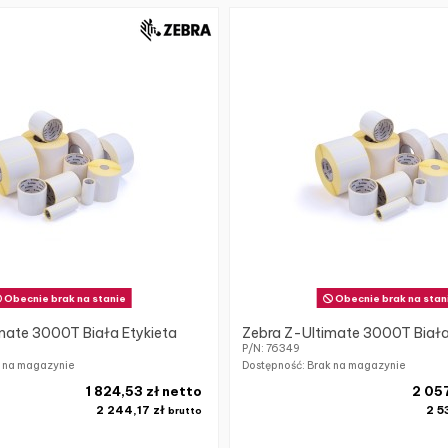
Obecnie brak na stanie
Obecnie brak na stan
mate 3000T Biała Etykieta
Zebra Z-Ultimate 3000T Biała
P/N: 76349
k na magazynie
Dostępność: Brak na magazynie
1 824,53 zł netto
2 057
2 244,17 zł
2 5
brutto