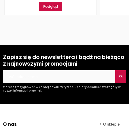
Podgląd
Zapisz się do newslettera i bądź na bieżąco
z najnowszymi promocjami
Możesz zrezygnować w każdej chwili. W tym celu należy odnaleźć szczegóły w
naszej informacji prawnej.
O nas
O sklepie