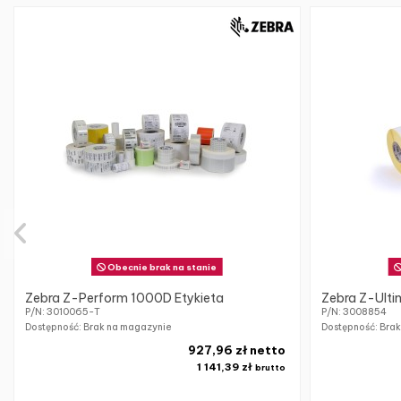
Obecnie brak na stanie
Zebra Z-Perform 1000D Etykieta
Zebra Z-Ulti
P/N: 3010065-T
P/N: 3008854
Dostępność: Brak na magazynie
Dostępność: Bra
927,96 zł netto
1 141,39 zł
brutto