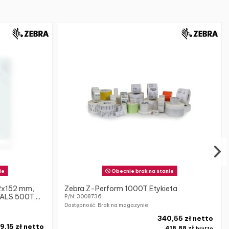
ie
Obecnie brak na stanie
02x152 mm,
Zebra Z-Perform 1000T Etykieta
LS 500T,...
P/N: 3008736
Dostępność: Brak na magazynie
340,55 zł netto
9,15 zł netto
418,88 zł
brutto