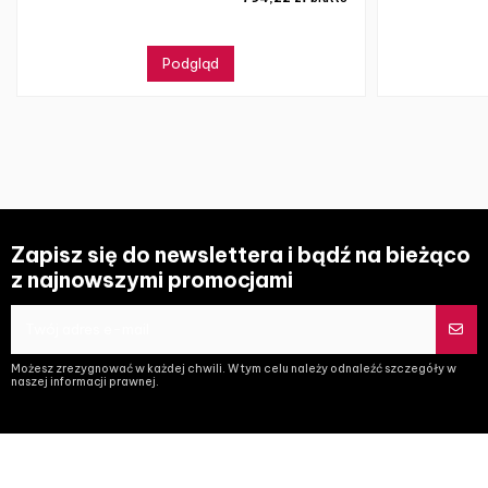
Podgląd
Zapisz się do newslettera i bądź na bieżąco
z najnowszymi promocjami
Możesz zrezygnować w każdej chwili. W tym celu należy odnaleźć szczegóły w
naszej informacji prawnej.