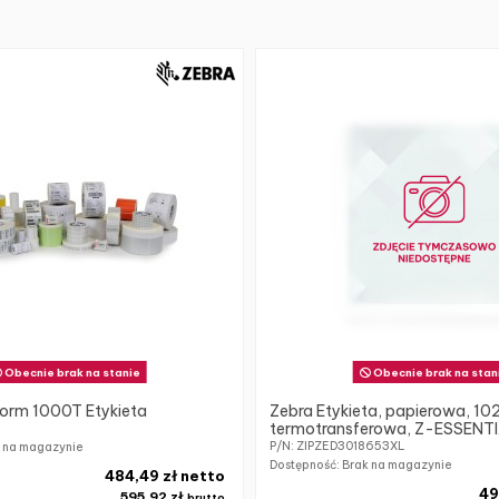
Obecnie brak na stanie
Obecnie brak na stan
orm 1000T Etykieta
Zebra Etykieta, papierowa, 1
termotransferowa, Z-ESSENTIA
P/N: ZIPZED3018653XL
k na magazynie
Dostępność: Brak na magazynie
484,49 zł netto
49
595,92 zł
brutto