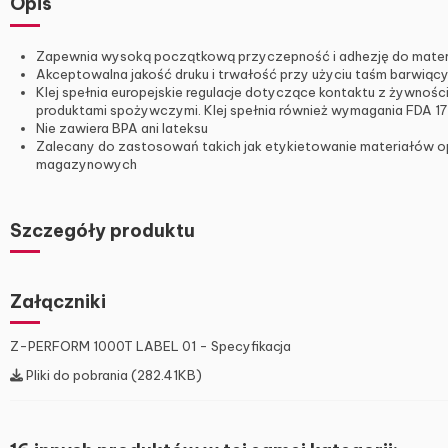
Opis
Zapewnia wysoką początkową przyczepność i adhezję do materi
Akceptowalna jakość druku i trwałość przy użyciu taśm barwiący
Klej spełnia europejskie regulacje dotyczące kontaktu z żywnośc
produktami spożywczymi. Klej spełnia również wymagania FDA 175
Nie zawiera BPA ani lateksu
Zalecany do zastosowań takich jak etykietowanie materiałów opa
magazynowych
Szczegóły produktu
Załączniki
Z-PERFORM 1000T LABEL 01 - Specyfikacja
Pliki do pobrania (282.41KB)