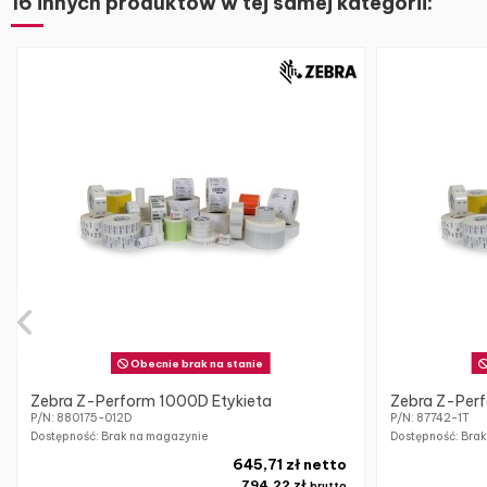
16 innych produktów w tej samej kategorii:
Obecnie brak na stanie
Zebra Z-Perform 1000D Etykieta
Zebra Z-Perf
P/N: 880175-012D
P/N: 87742-1T
Dostępność: Brak na magazynie
Dostępność: Bra
645,71 zł netto
794,22 zł
brutto