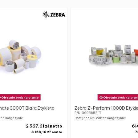
Obecnie brak na stanie
Obecnie brak na stan
mate 3000T Biała Etykieta
Zebra Z-Perform 1000D Etyki
P/N: 3006852-T
k na magazynie
Dostępność: Brak na magazynie
2 567,61 zł netto
61
3 158,16 zł
7
brutto