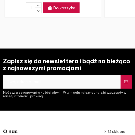
Do koszyka
Zapisz się do newslettera i bądź na bieżąco
z najnowszymi promocjami
Możesz zrezygnować w każdej chwili. W tym celu należy odnaleźć szczegóły w
naszej informacji prawnej.
O nas
O sklepie