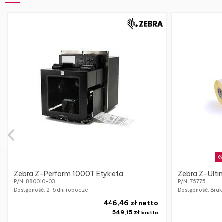
Zebra Z-Perform 1000T Etykieta
Zebra Z-Ulti
P/N: 880010-031
P/N: 76775
Dostępność:
2-5 dni robocze
Dostępność: Bra
446,46 zł netto
549,15 zł
brutto