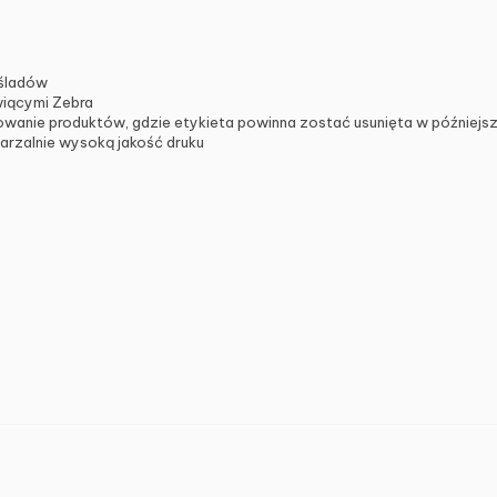
 śladów
wiącymi Zebra
wanie produktów, gdzie etykieta powinna zostać usunięta w późniejs
arzalnie wysoką jakość druku