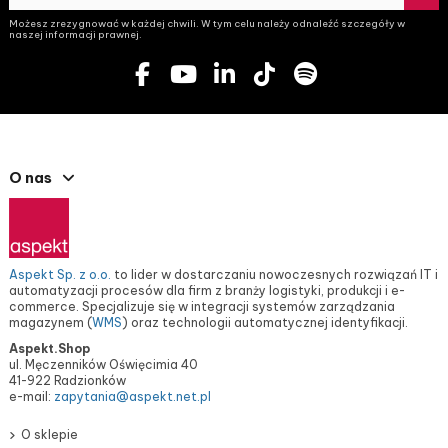
Możesz zrezygnować w każdej chwili. W tym celu należy odnaleźć szczegóły w
naszej informacji prawnej.
O nas
Aspekt Sp. z o.o.
to lider w dostarczaniu nowoczesnych rozwiązań IT i
automatyzacji procesów dla firm z branży logistyki, produkcji i e-
commerce. Specjalizuje się w integracji systemów zarządzania
magazynem (
WMS
) oraz technologii automatycznej identyfikacji.
Aspekt.Shop
ul. Męczenników Oświęcimia 40
41-922 Radzionków
e-mail:
zapytania@aspekt.net.pl
O sklepie