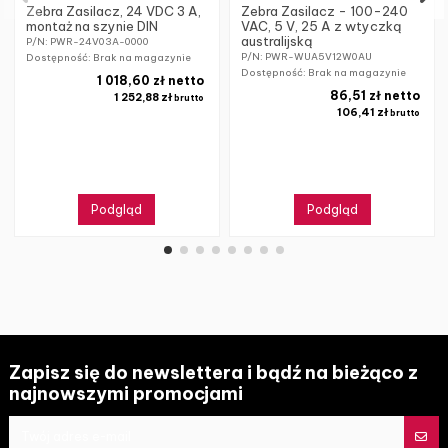
Zebra Zasilacz, 24 VDC 3 A,
Zebra Zasilacz - 100-240
montaż na szynie DIN
VAC, 5 V, 25 A z wtyczką
australijską
P/N: PWR-24V03A-0000
P/N: PWR-WUA5V12W0AU
Dostępność: Brak na magazynie
Dostępność: Brak na magazynie
1 018,60 zł netto
86,51 zł netto
1 252,88 zł
brutto
106,41 zł
brutto
Podgląd
Podgląd
Zapisz się do newslettera i bądź na bieżąco z
najnowszymi promocjami