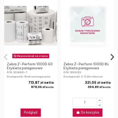
Obecnie brak na stanie
Zebra Z-Perform 1000D 60
Zebra Z-Perform 1000D 80
Etykieta paragonowa
Etykieta paragonowa
P/N: 3014861-T
P/N: 3006129
Dostępność: Brak na magazynie
Dostępność:
2-5 dni robocze
713,87 zł netto
321,05 zł netto
878,06 zł
394,89 zł
brutto
brutto
Podgląd
Do koszyka