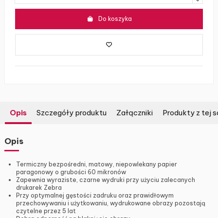
Do koszyka
Opis
Szczegóły produktu
Załączniki
Produkty z tej s
Opis
Termiczny bezpośredni, matowy, niepowlekany papier
paragonowy o grubości 60 mikronów
Zapewnia wyraziste, czarne wydruki przy użyciu zalecanych
drukarek Zebra
Przy optymalnej gęstości zadruku oraz prawidłowym
przechowywaniu i użytkowaniu, wydrukowane obrazy pozostają
czytelne przez 5 lat