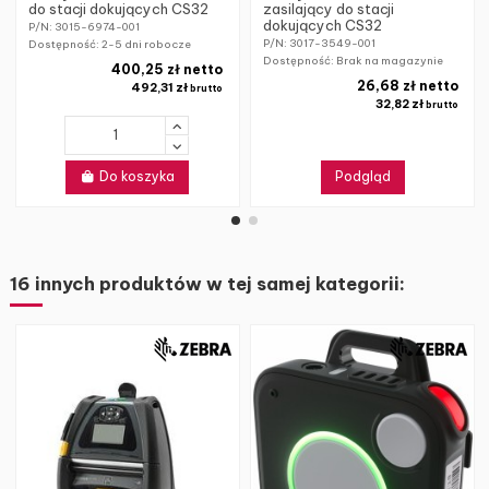
do stacji dokujących CS32
zasilający do stacji
dokujących CS32
P/N: 3015-6974-001
P/N: 3017-3549-001
Dostępność:
2-5 dni robocze
Dostępność: Brak na magazynie
400,25 zł netto
26,68 zł netto
492,31 zł
brutto
32,82 zł
brutto
Do koszyka
Podgląd
16 innych produktów w tej samej kategorii: