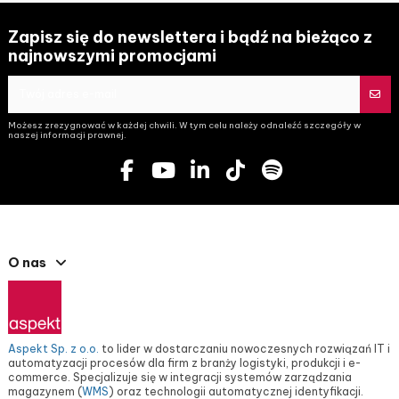
Zapisz się do newslettera i bądź na bieżąco z
najnowszymi promocjami
Możesz zrezygnować w każdej chwili. W tym celu należy odnaleźć szczegóły w
naszej informacji prawnej.
O nas
Aspekt Sp. z o.o.
to lider w dostarczaniu nowoczesnych rozwiązań IT i
automatyzacji procesów dla firm z branży logistyki, produkcji i e-
commerce. Specjalizuje się w integracji systemów zarządzania
magazynem (
WMS
) oraz technologii automatycznej identyfikacji.