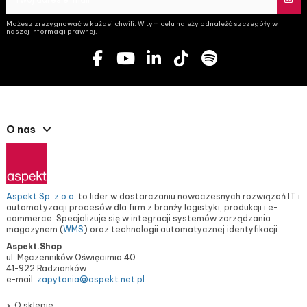
Możesz zrezygnować w każdej chwili. W tym celu należy odnaleźć szczegóły w
naszej informacji prawnej.
O nas
Aspekt Sp. z o.o.
to lider w dostarczaniu nowoczesnych rozwiązań IT i
automatyzacji procesów dla firm z branży logistyki, produkcji i e-
commerce. Specjalizuje się w integracji systemów zarządzania
magazynem (
WMS
) oraz technologii automatycznej identyfikacji.
Aspekt.Shop
ul. Męczenników Oświęcimia 40
41-922 Radzionków
e-mail:
zapytania@aspekt.net.pl
O sklepie