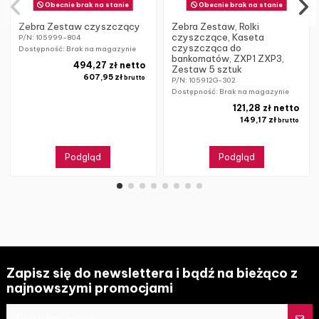
Obecnie brak na stanie
Obecnie brak na stanie
Zebra Zestaw czyszczący
Zebra Zestaw, Rolki
czyszczące, Kaseta
P/N: 105999-804
czyszcząca do
Dostępność: Brak na magazynie
bankomatów, ZXP1 ZXP3,
494,27 zł netto
Zestaw 5 sztuk
607,95 zł
brutto
P/N: 105912G-302
Dostępność: Brak na magazynie
121,28 zł netto
149,17 zł
brutto
Podgląd
Podgląd
Zapisz się do newslettera i bądź na bieżąco z
najnowszymi promocjami