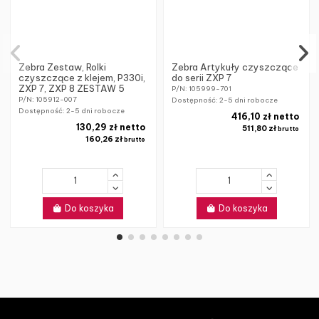
Zebra Zestaw, Rolki
Zebra Artykuły czyszczące
czyszczące z klejem, P330i,
do serii ZXP 7
ZXP 7, ZXP 8 ZESTAW 5
P/N: 105999-701
P/N: 105912-007
Dostępność:
2-5 dni robocze
Dostępność:
2-5 dni robocze
416,10 zł netto
130,29 zł netto
511,80 zł
brutto
160,26 zł
brutto
Do koszyka
Do koszyka