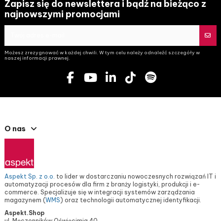
Zapisz się do newslettera i bądź na bieżąco z
najnowszymi promocjami
Możesz zrezygnować w każdej chwili. W tym celu należy odnaleźć szczegóły w
naszej informacji prawnej.
O nas
Aspekt Sp. z o.o.
to lider w dostarczaniu nowoczesnych rozwiązań IT i
automatyzacji procesów dla firm z branży logistyki, produkcji i e-
commerce. Specjalizuje się w integracji systemów zarządzania
magazynem (
WMS
) oraz technologii automatycznej identyfikacji.
Aspekt.Shop
ul. Męczenników Oświęcimia 40