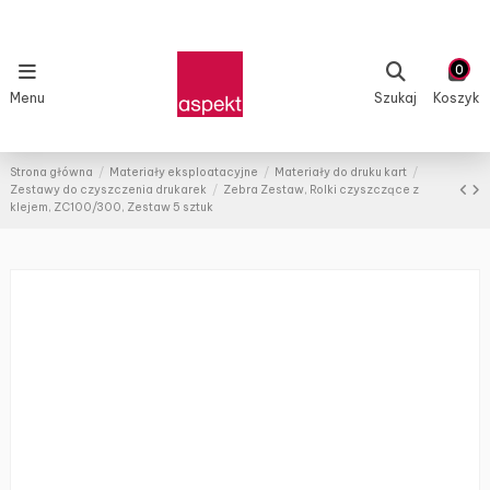
0
Menu
Szukaj
Koszyk
Strona główna
Materiały eksploatacyjne
Materiały do druku kart
Zestawy do czyszczenia drukarek
Zebra Zestaw, Rolki czyszczące z
klejem, ZC100/300, Zestaw 5 sztuk