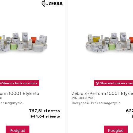
Obecnie brak na stanie
Obecnie brak na stan
orm 1000T Etykieta
Zebra Z-Perform 1000T Etyki
4D
P/N: 3003793
k na magazynie
Dostępność: Brak na magazynie
767,51 zł netto
622
944,04 zł
brutto
Podgląd
Podgląd