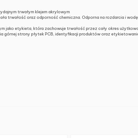
wydajnym trwałym klejem akrylowym
ła trwałość oraz odporność chemiczna. Odporna na rozdarcia i wodę
ym jako etykieta, która zachowuje trwałość przez cały okres użytkowa
 górnej strony płytek PCB, identyfikacji produktów oraz etykietowan