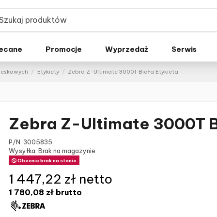
ecane
Promocje
Wyprzedaż
Serwis
kreskowych
Etykiety
Zebra Z-Ultimate 3000T Biała Etykieta
Zebra Z-Ultimate 3000T B
P/N:
3005835
Wysyłka: Brak na magazynie
Obecnie brak na stanie
1 447,22 zł netto
1 780,08 zł
brutto