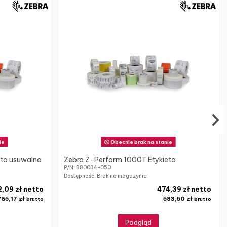
ie
Obecnie brak na stanie
eta usuwalna
Zebra Z-Perform 1000T Etykieta
P/N: 880034-050
Dostępność: Brak na magazynie
,09 zł netto
474,39 zł netto
765,17 zł
583,50 zł
brutto
brutto
Podgląd