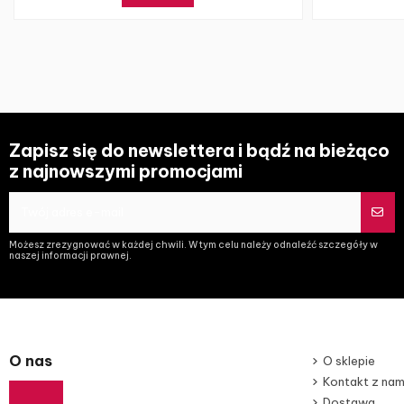
Zapisz się do newslettera i bądź na bieżąco
z najnowszymi promocjami
Możesz zrezygnować w każdej chwili. W tym celu należy odnaleźć szczegóły w
naszej informacji prawnej.
O nas
O sklepie
Kontakt z nam
Dostawa