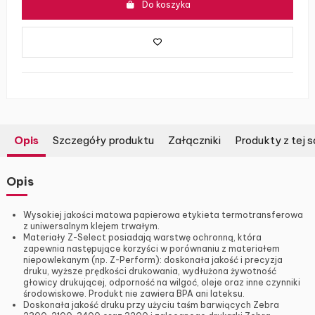
Do koszyka
Opis
Szczegóły produktu
Załączniki
Produkty z tej s
Opis
Wysokiej jakości matowa papierowa etykieta termotransferowa
z uniwersalnym klejem trwałym.
Materiały Z-Select posiadają warstwę ochronną, która
zapewnia następujące korzyści w porównaniu z materiałem
niepowlekanym (np. Z-Perform): doskonała jakość i precyzja
druku, wyższe prędkości drukowania, wydłużona żywotność
głowicy drukującej, odporność na wilgoć, oleje oraz inne czynniki
środowiskowe. Produkt nie zawiera BPA ani lateksu.
Doskonała jakość druku przy użyciu taśm barwiących Zebra