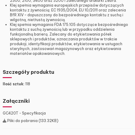
2300, 2100, 3400 oraz 3200 i zalecanego drukarki Zebra.
Klej spełnia wymagania europejskich przepisów dotyczących
kontaktu z żywnością: EC 1935/2004, EU 10/2011 oraz zalecenia
BfR XIV – dopuszczony do bezpośredniego kontaktu z suchą i
wilgotną, nietłustą żywnością.
Klej spełnia wymagania FDA 175.105 dotyczące bezpośredniego
kontaktu z suchą żywnością lub w przypadku oddzielenia
funkcjonalną barierą. Zalecany do etykietowania półek
sklepowych i produktów, oznaczania produktów w trakcie
produkcji, identyfikacji produktów, etykietowania w usługach
sterylnych, zastosowań magazynowych oraz etykietowania
materiałów opakowaniowych.
Szczegóły produktu
Ilość sztuk:
118
Załączniki
GC420T - Specyfikacja
Pliki do pobrania (133.32KB)