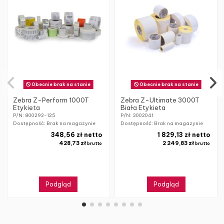
Obecnie brak na stanie
Obecnie brak na stanie
Zebra Z-Perform 1000T
Zebra Z-Ultimate 3000T
Etykieta
Biała Etykieta
P/N: 800292-125
P/N: 3002041
Dostępność: Brak na magazynie
Dostępność: Brak na magazynie
348,56 zł netto
1 829,13 zł netto
428,73 zł
2 249,83 zł
brutto
brutto
Podgląd
Podgląd