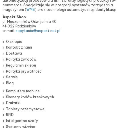
automatyzacji procesów dla firm z branży logistyki, produkcji i e-
commerce. Specjalizuje się w integracji systemów zarządzania
magazynem (
WMS
) oraz technologii automatycznej identyfikacji.
Aspekt.Shop
ul. Męczenników Oświęcimia 40
41-922 Radzionków
e-mail:
zapytania@aspekt.net.pl
O sklepie
Kontakt z nami
Dostawa
Polityka zwrotów
Regulamin sklepu
Polityka prywatności
Serwis
Blog
Komputery mobilne
Skanery kodów kreskowych
Drukarki
Tablety przemysłowe
RFID
Inteligentne szafy
Systemy wizyjne