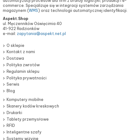
automatyzacji procesów dla firm z branży logistyki, produkcji i e-
commerce. Specjalizuje się w integracji systemów zarządzania
magazynem (
WMS
) oraz technologii automatycznej identyfikacji.
Aspekt.Shop
ul. Męczenników Oświęcimia 40
41-922 Radzionków
e-mail:
zapytania@aspekt.net.pl
O sklepie
Kontakt z nami
Dostawa
Polityka zwrotów
Regulamin sklepu
Polityka prywatności
Serwis
Blog
Komputery mobilne
Skanery kodów kreskowych
Drukarki
Tablety przemysłowe
RFID
Inteligentne szafy
Systemy wizyjne