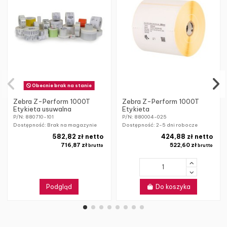
Obecnie brak na stanie
Zebra Z-Perform 1000T
Zebra Z-Perform 1000T
Etykieta usuwalna
Etykieta
P/N: 880710-101
P/N: 880004-025
Dostępność: Brak na magazynie
Dostępność:
2-5 dni robocze
582,82 zł netto
424,88 zł netto
716,87 zł
522,60 zł
brutto
brutto
Podgląd
Do koszyka