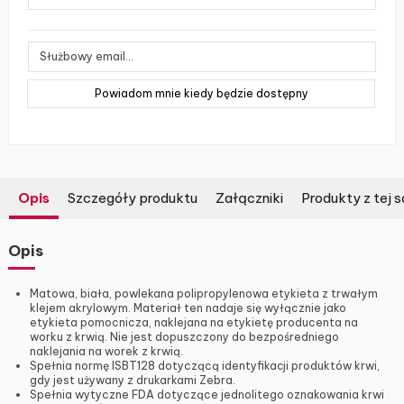
Opis
Szczegóły produktu
Załączniki
Produkty z tej s
Opis
Matowa, biała, powlekana polipropylenowa etykieta z trwałym
klejem akrylowym. Materiał ten nadaje się wyłącznie jako
etykieta pomocnicza, naklejana na etykietę producenta na
worku z krwią. Nie jest dopuszczony do bezpośredniego
naklejania na worek z krwią.
Spełnia normę ISBT128 dotyczącą identyfikacji produktów krwi,
gdy jest używany z drukarkami Zebra.
Spełnia wytyczne FDA dotyczące jednolitego oznakowania krwi