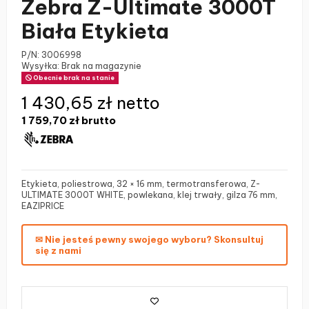
Zebra Z-Ultimate 3000T
Biała Etykieta
P/N:
3006998
Wysyłka: Brak na magazynie
Obecnie brak na stanie
1 430,65 zł netto
1 759,70 zł
brutto
Etykieta, poliestrowa, 32 × 16 mm, termotransferowa, Z-
ULTIMATE 3000T WHITE, powlekana, klej trwały, gilza 76 mm,
EAZIPRICE
✉ Nie jesteś pewny swojego wyboru? Skonsultuj
się z nami