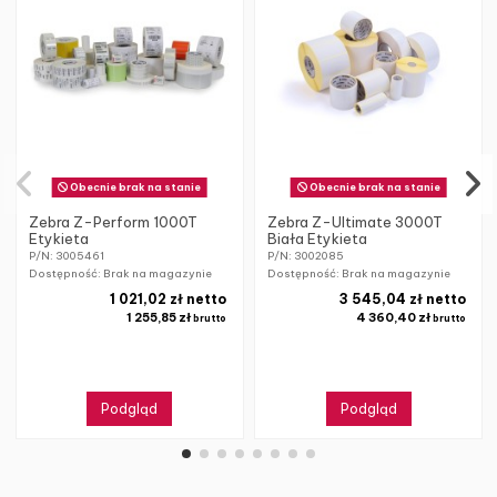
Obecnie brak na stanie
Obecnie brak na stanie
Zebra Z-Perform 1000T
Zebra Z-Ultimate 3000T
Etykieta
Biała Etykieta
P/N: 3005461
P/N: 3002085
Dostępność: Brak na magazynie
Dostępność: Brak na magazynie
1 021,02 zł netto
3 545,04 zł netto
1 255,85 zł
4 360,40 zł
brutto
brutto
Podgląd
Podgląd