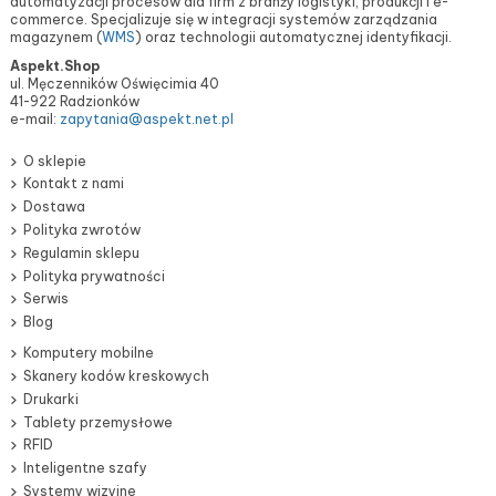
automatyzacji procesów dla firm z branży logistyki, produkcji i e-
commerce. Specjalizuje się w integracji systemów zarządzania
magazynem (
WMS
) oraz technologii automatycznej identyfikacji.
Aspekt.Shop
ul. Męczenników Oświęcimia 40
41-922 Radzionków
e-mail:
zapytania@aspekt.net.pl
O sklepie
Kontakt z nami
Dostawa
Polityka zwrotów
Regulamin sklepu
Polityka prywatności
Serwis
Blog
Komputery mobilne
Skanery kodów kreskowych
Drukarki
Tablety przemysłowe
RFID
Inteligentne szafy
Systemy wizyjne