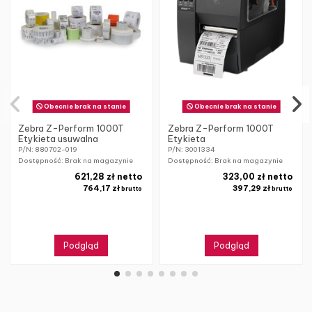
Obecnie brak na stanie
Obecnie brak na stanie
Zebra Z-Perform 1000T
Zebra Z-Perform 1000T
Etykieta usuwalna
Etykieta
P/N: 880702-019
P/N: 3001334
Dostępność: Brak na magazynie
Dostępność: Brak na magazynie
621,28 zł netto
323,00 zł netto
764,17 zł
397,29 zł
brutto
brutto
Podgląd
Podgląd