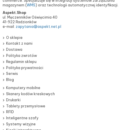
commerce. Specjalizuje się w integracji systemów zarządzania
magazynem (
WMS
) oraz technologii automatycznej identyfikacji.
Aspekt.Shop
ul. Męczenników Oświęcimia 40
41-922 Radzionków
e-mail:
zapytania@aspekt.net.pl
O sklepie
Kontakt z nami
Dostawa
Polityka zwrotów
Regulamin sklepu
Polityka prywatności
Serwis
Blog
Komputery mobilne
Skanery kodów kreskowych
Drukarki
Tablety przemysłowe
RFID
Inteligentne szafy
Systemy wizyjne