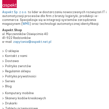
Aspekt Sp. z o.o.
to lider w dostarczaniu nowoczesnych rozwiązań IT i
automatyzacji procesów dla firm z branży logistyki, produkcji i e-
commerce. Specjalizuje się w integracji systemów zarządzania
magazynem (
WMS
) oraz technologii automatycznej identyfikacji.
Aspekt.Shop
ul. Męczenników Oświęcimia 40
41-922 Radzionków
e-mail:
zapytania@aspekt.net.pl
O sklepie
Kontakt z nami
Dostawa
Polityka zwrotów
Regulamin sklepu
Polityka prywatności
Serwis
Blog
Komputery mobilne
Skanery kodów kreskowych
Drukarki
Tablety przemysłowe