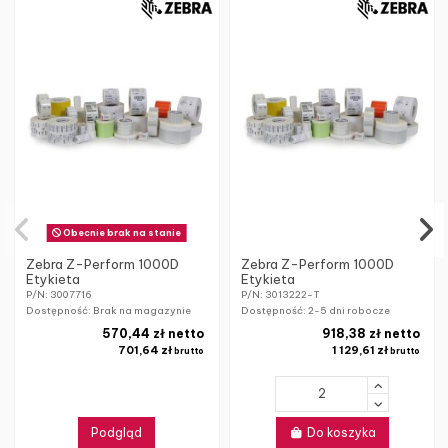
Obecnie brak na stanie
Zebra Z-Perform 1000D
Zebra Z-Perform 1000D
Etykieta
Etykieta
P/N: 3007716
P/N: 3013222-T
Dostępność: Brak na magazynie
Dostępność:
2-5 dni robocze
570,44 zł netto
918,38 zł netto
701,64 zł
1 129,61 zł
brutto
brutto
Podgląd
Do koszyka