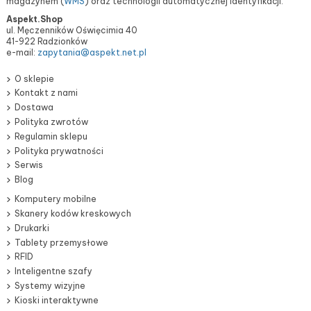
magazynem (
WMS
) oraz technologii automatycznej identyfikacji.
Aspekt.Shop
ul. Męczenników Oświęcimia 40
41-922 Radzionków
e-mail:
zapytania@aspekt.net.pl
O sklepie
Kontakt z nami
Dostawa
Polityka zwrotów
Regulamin sklepu
Polityka prywatności
Serwis
Blog
Komputery mobilne
Skanery kodów kreskowych
Drukarki
Tablety przemysłowe
RFID
Inteligentne szafy
Systemy wizyjne
Kioski interaktywne