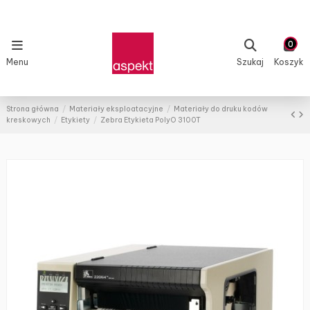
0
Menu
Szukaj
Koszyk
Strona główna
Materiały eksploatacyjne
Materiały do druku kodów
kreskowych
Etykiety
Zebra Etykieta PolyO 3100T