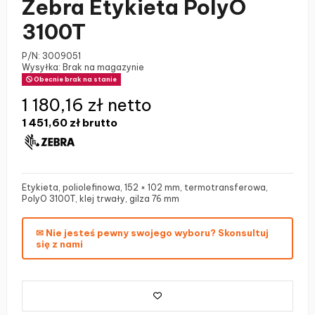
Zebra Etykieta PolyO
3100T
P/N:
3009051
Wysyłka: Brak na magazynie
Obecnie brak na stanie
1 180,16 zł netto
1 451,60 zł
brutto
Etykieta, poliolefinowa, 152 × 102 mm, termotransferowa,
PolyO 3100T, klej trwały, gilza 76 mm
✉ Nie jesteś pewny swojego wyboru? Skonsultuj
się z nami