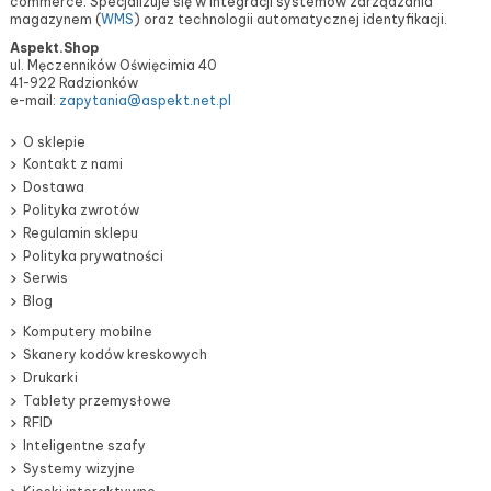
commerce. Specjalizuje się w integracji systemów zarządzania
magazynem (
WMS
) oraz technologii automatycznej identyfikacji.
Aspekt.Shop
ul. Męczenników Oświęcimia 40
41-922 Radzionków
e-mail:
zapytania@aspekt.net.pl
O sklepie
Kontakt z nami
Dostawa
Polityka zwrotów
Regulamin sklepu
Polityka prywatności
Serwis
Blog
Komputery mobilne
Skanery kodów kreskowych
Drukarki
Tablety przemysłowe
RFID
Inteligentne szafy
Systemy wizyjne