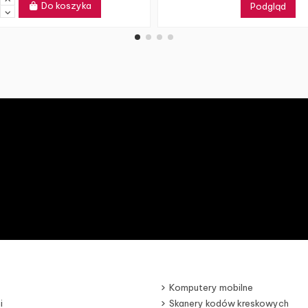
Do koszyka
Podgląd
Komputery mobilne
i
Skanery kodów kreskowych