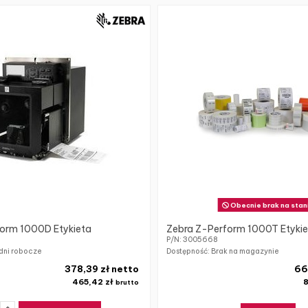
Obecnie brak na stan
orm 1000D Etykieta
Zebra Z-Perform 1000T Etyki
P/N: 3005668
dni robocze
Dostępność: Brak na magazynie
378,39 zł netto
66
465,42 zł
8
brutto