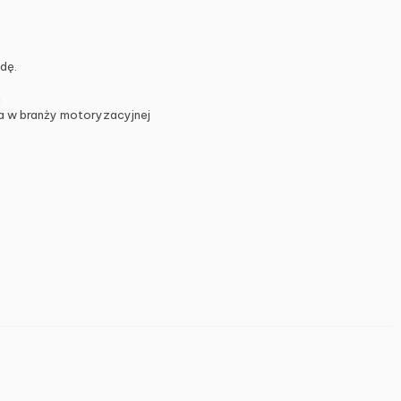
dę.
u
ia w branży motoryzacyjnej