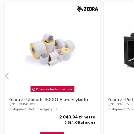
Obecnie brak na stanie
Zebra Z-Ultimate 3000T Biała Etykieta
Zebra Z-Perf
P/N: 880350-012
P/N: 3007096-T
Dostępność: Brak na magazynie
Dostępność:
2-5 
2 043,94 zł netto
2 514,05 zł
brutto