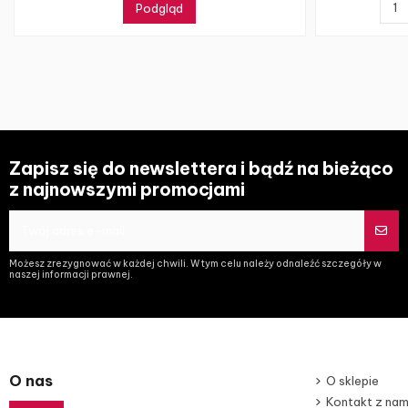
Podgląd
Zapisz się do newslettera i bądź na bieżąco
z najnowszymi promocjami
Możesz zrezygnować w każdej chwili. W tym celu należy odnaleźć szczegóły w
naszej informacji prawnej.
O nas
O sklepie
Kontakt z nam