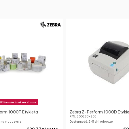
Obecnie brak na stanie
orm 1000T Etykieta
Zebra Z-Perform 1000D Etyki
P/N: 800283-205
k na magazynie
Dostępność:
2-5 dni robocze
690,77 zł netto
60