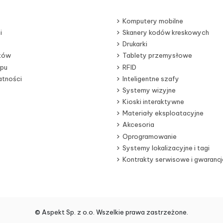
Komputery mobilne
i
Skanery kodów kreskowych
Drukarki
otów
Tablety przemysłowe
epu
RFID
atności
Inteligentne szafy
Systemy wizyjne
Kioski interaktywne
Materiały eksploatacyjne
Akcesoria
Oprogramowanie
Systemy lokalizacyjne i tagi
Kontrakty serwisowe i gwarancj
© Aspekt Sp. z o.o. Wszelkie prawa zastrzeżone.