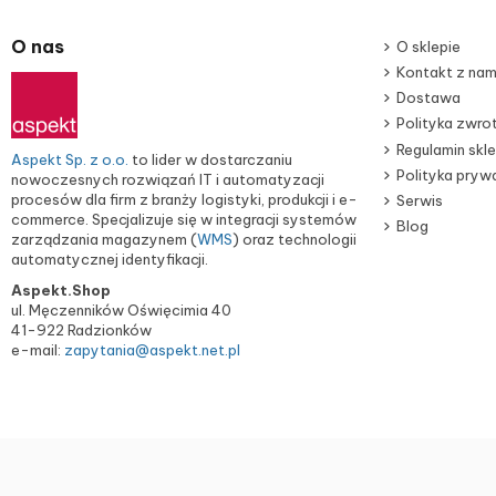
O nas
O sklepie
Kontakt z nam
Dostawa
Polityka zwr
Regulamin skl
Aspekt Sp. z o.o.
to lider w dostarczaniu
Polityka pryw
nowoczesnych rozwiązań IT i automatyzacji
procesów dla firm z branży logistyki, produkcji i e-
Serwis
commerce. Specjalizuje się w integracji systemów
Blog
zarządzania magazynem (
WMS
) oraz technologii
automatycznej identyfikacji.
Aspekt.Shop
ul. Męczenników Oświęcimia 40
41-922 Radzionków
e-mail:
zapytania@aspekt.net.pl