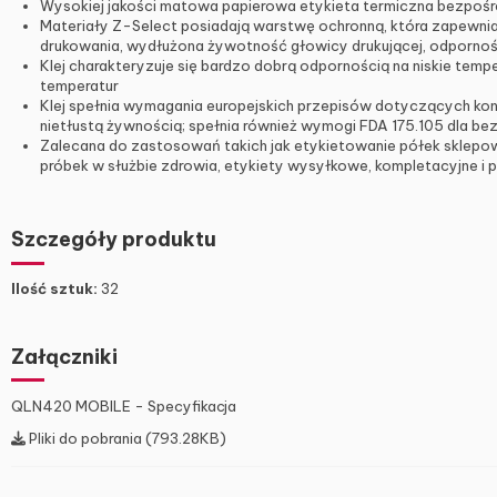
Wysokiej jakości matowa papierowa etykieta termiczna bezpośr
Materiały Z-Select posiadają warstwę ochronną, która zapewnia
drukowania, wydłużona żywotność głowicy drukującej, odporność 
Klej charakteryzuje się bardzo dobrą odpornością na niskie temp
temperatur
Klej spełnia wymagania europejskich przepisów dotyczących kon
nietłustą żywnością; spełnia również wymogi FDA 175.105 dla b
Zalecana do zastosowań takich jak etykietowanie półek sklepowy
próbek w służbie zdrowia, etykiety wysyłkowe, kompletacyjne i
Szczegóły produktu
Ilość sztuk:
32
Załączniki
QLN420 MOBILE - Specyfikacja
Pliki do pobrania (793.28KB)