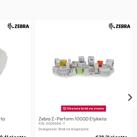
Obecnie brak na stanie
eta
Zebra Z-Perform 1000D Etykieta
P/N: 3009654-T
Dostępność: Brak na magazynie
9,41 zł netto
628,21 zł netto