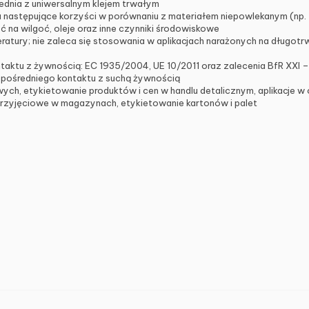
ednia z uniwersalnym klejem trwałym
 następujące korzyści w porównaniu z materiałem niepowlekanym (np. Z
na wilgoć, oleje oraz inne czynniki środowiskowe
eratury; nie zaleca się stosowania w aplikacjach narażonych na długotr
taktu z żywnością: EC 1935/2004, UE 10/2011 oraz zalecenia BfR XXI –
ezpośredniego kontaktu z suchą żywnością
ch, etykietowanie produktów i cen w handlu detalicznym, aplikacje w c
 przyjęciowe w magazynach, etykietowanie kartonów i palet