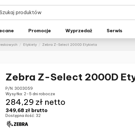
ecane
Promocje
Wyprzedaż
Serwis
kreskowych
Etykiety
Zebra Z-Select 2000D Etykieta
Zebra Z-Select 2000D Et
P/N:
3003059
Wysyłka:
2-5 dni robocze
284,29 zł netto
349,68 zł
brutto
Dostępna ilość:
32