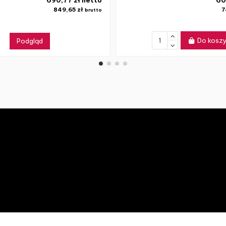
849,65 zł
7
brutto
Do kosz
Podgląd