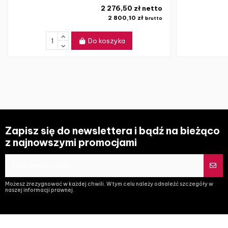
2 276,50 zł netto
2 800,10 zł
brutto
Do koszyka
Zapisz się do newslettera i bądź na bieżąco
z najnowszymi promocjami
Możesz zrezygnować w każdej chwili. W tym celu należy odnaleźć szczegóły w
naszej informacji prawnej.