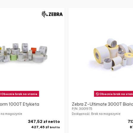
Obecnie brak na stanie
Obecnie brak na stan
orm 1000T Etykieta
Zebra Z-Ultimate 3000T Biała
P/N: 3001975
k na magazynie
Dostępność: Brak na magazynie
347,52 zł netto
71
427,45 zł
8
brutto