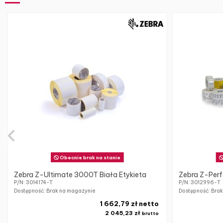
Obecnie brak na stanie
Zebra Z-Ultimate 3000T Biała Etykieta
Zebra Z-Perf
P/N: 3014174-T
P/N: 3012996-T
Dostępność: Brak na magazynie
Dostępność: Bra
1 662,79 zł netto
2 045,23 zł
brutto