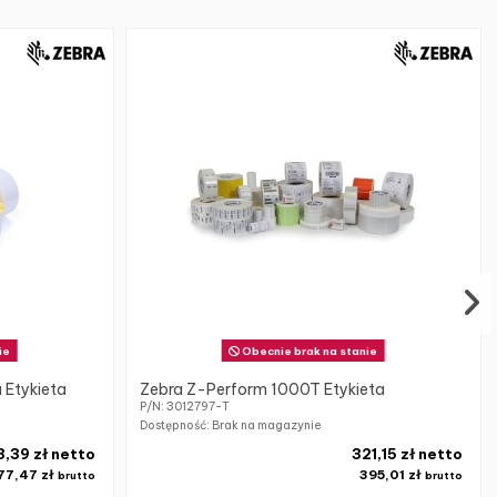
ie
Obecnie brak na stanie
 Etykieta
Zebra Z-Perform 1000T Etykieta
P/N: 3012797-T
Dostępność: Brak na magazynie
3,39 zł netto
321,15 zł netto
77,47 zł
395,01 zł
brutto
brutto