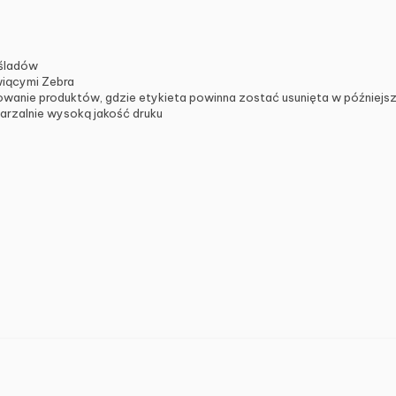
 śladów
wiącymi Zebra
wanie produktów, gdzie etykieta powinna zostać usunięta w późniejs
arzalnie wysoką jakość druku