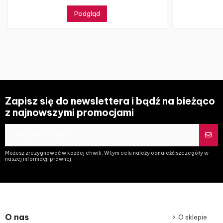
Podgląd
Zapisz się do newslettera i bądź na bieżąco
z najnowszymi promocjami
Możesz zrezygnować w każdej chwili. W tym celu należy odnaleźć szczegóły w
naszej informacji prawnej.
O nas
O sklepie