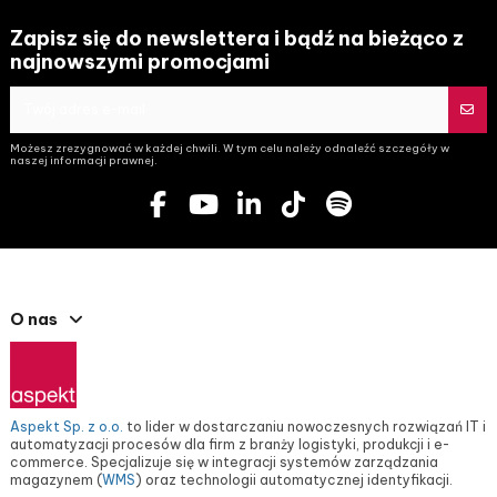
Zapisz się do newslettera i bądź na bieżąco z
najnowszymi promocjami
Możesz zrezygnować w każdej chwili. W tym celu należy odnaleźć szczegóły w
naszej informacji prawnej.
O nas
Aspekt Sp. z o.o.
to lider w dostarczaniu nowoczesnych rozwiązań IT i
automatyzacji procesów dla firm z branży logistyki, produkcji i e-
commerce. Specjalizuje się w integracji systemów zarządzania
magazynem (
WMS
) oraz technologii automatycznej identyfikacji.