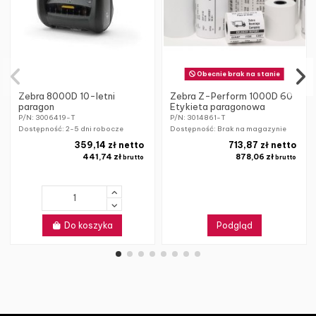
Obecnie brak na stanie
Zebra 8000D 10-letni
Zebra Z-Perform 1000D 60
paragon
Etykieta paragonowa
P/N: 3006419-T
P/N: 3014861-T
Dostępność:
2-5 dni robocze
Dostępność: Brak na magazynie
359,14 zł netto
713,87 zł netto
441,74 zł
878,06 zł
brutto
brutto
Do koszyka
Podgląd