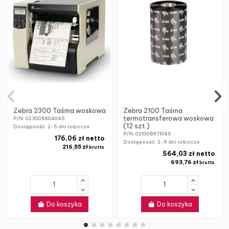
Zebra 2300 Taśma woskowa
Zebra 2100 Taśma
termotransferowa woskowa
P/N: 02300BK04045
(12 szt.)
Dostępność:
2-5 dni robocze
P/N: 02100BK11045
176,06 zł netto
Dostępność:
2-5 dni robocze
216,55 zł
brutto
564,03 zł netto
693,76 zł
brutto
Do koszyka
Do koszyka