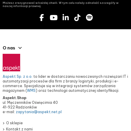
Możesz zrezygnować w każdej chwili. W tym celu należy odnaleźć szczegóły w
naszej informacji prawnej.
O nas
Aspekt Sp. z o.o.
to lider w dostarczaniu nowoczesnych rozwiązań IT i
automatyzacji procesów dla firm z branży logistyki, produkcji i e-
commerce. Specjalizuje się w integracji systemów zarządzania
magazynem (
WMS
) oraz technologii automatycznej identyfikacji.
Aspekt.Shop
ul. Męczenników Oświęcimia 40
41-922 Radzionków
e-mail:
zapytania@aspekt.net.pl
O sklepie
Kontakt z nami