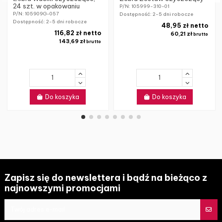
24 szt. w opakowaniu
P/N: 105999-310-01
P/N: 105909G-057
Dostępność:
2-5 dni robocze
Dostępność:
2-5 dni robocze
48,95 zł netto
116,82 zł netto
60,21 zł
brutto
143,69 zł
brutto
Do koszyka
Do koszyka
Zapisz się do newslettera i bądź na bieżąco z
najnowszymi promocjami